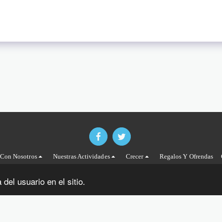
 Con Nosotros
Nuestras Actividades
Crecer
Regalos Y Ofrendas
del usuario en el sitio.
SUSCRIBIRSE
ight © 2026 Todos los derechos reservados -
Asamblea de Dios de Perigueux y Be
Términos
|
Privacidad