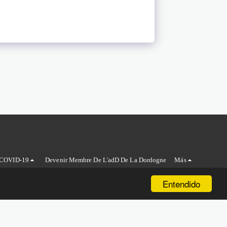
COVID-19
Devenir Membre De L'adD De La Dordogne
Más
Entendido
rgerac