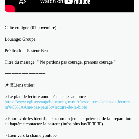
Culte en ligne (01 novembre)
Louange: Groupe
Prédication: Pasteur Ben
Titre du message: " Ne perdons pas courage, prenons courage "
➖➖➖➖➖➖➖➖➖➖➖➖
📌 ⛓Liens utiles:
¤ Le plan de lecture annoncé dans les annonces:
https://www.egliseevangeliqueperigueux.fr/ressources-1/plan-de-lecture-
m%C3%AAme-pas-peur?c=lecture-de-la-bible
¤ Pour avoir les identifiants zoom du jeune et prière et de la préparation
au baptême contactez le pasteur (infos plus bas👇🏼👇🏼👇🏼)
¤ Lien vers la chaine youtube: