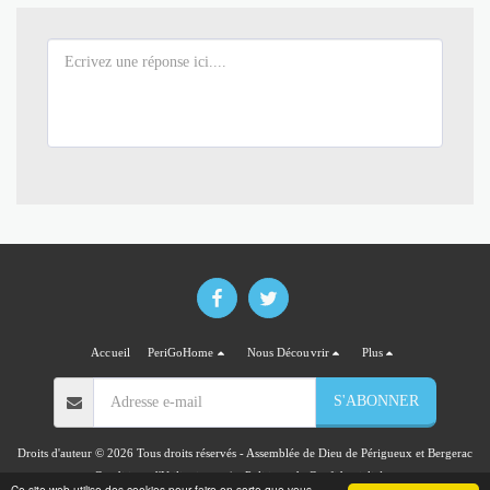
Accueil
PeriGoHome
Nous Découvrir
Plus
S'ABONNER
Droits d'auteur © 2026 Tous droits réservés -
Assemblée de Dieu de Périgueux et Bergerac
Conditions d'Utilisations
|
Politique de Confidentialité
Ce site web utilise des cookies pour faire en sorte que vous