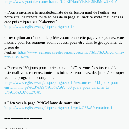
https://www.youtube.com/channel/UCK87kudVKKJG9PJMqw9PKIA
¤ Pour s'inscrire à la newsletter/liste de diffusion mail de l'église: sur
notre site, descendre toute en bas de la page et inscrire votre mail dans la
case puis cliquer sur "s'abonner"
https://www.egliseevangeliqueperigueux.fr
¤ Inscription au réunion de prière zoom: Sur cette page vous pouvez vous
inscrire pour les réunions zoom et aussi pour être dans le groupe mail de
prière de
l'église.
https://www.egliseevangeliqueperigueux.fr/p%C3%A9rigohome-
pri%C3%A8re
¤ Parcours "30 jours pour enrichir ma piété" :si vous êtes inscrits à la
liste mail vous recevrez toutes les infos. Si vous avez des jours à rattraper
voici le programme complet ici:
https://www.egliseevangeliqueperigueux.fr/ressources-1/30-jours-pour-
enrichir-ma-pi%C3%A9t%C3%A9?c=30-jours-pour-enrichir-ta-
pi%C3%A9t%C3%A9
¤ Lien vers la page PériGoHome de notre site:
https://www.egliseevangeliqueperigueux.fr/pr%C3%A9sentation-1
➖➖➖➖➖➖➖➖➖➖➖➖