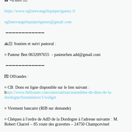
⛪ +d'info 👇🏼
https://www.egliseevangeliqueperigueux.fr
egliseevangeliqueperigueux@gmail.com
➖➖➖➖➖➖➖➖➖➖➖➖
🙏🏻 Soutien et suivi pastoral :
¤ Pasteur Ben 0632097655 - pasteurben.add@gmail.com
➖➖➖➖➖➖➖➖➖➖➖➖
💌 Offrandes :
¤ CB: Dons en ligne disponible sur le lien suivant :
h
ttps://www.helloasso.com/associations/assemblee-de-dieu-de-la-
dordogne/formulaires/1/widget
¤ Virement bancaire (RIB sur demande)
¤ Chèques à l'ordre de AdD de la Dordogne à l'adresse suivante : M.
Robert Charrel – 85 route des gravettes – 24750 Champcevinel