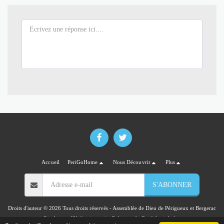
Accueil
PeriGoHome
Nous Découvrir
Plus
S'ABONNER
Droits d'auteur © 2026 Tous droits réservés -
Assemblée de Dieu de Périgueux et Bergerac
Conditions d'Utilisations
|
Politique de Confidentialité