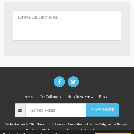
Accueil
PeriGoHome
Nous Découvrir
Plus
S'ABONNER
Droits d'auteur © 2026 Tous droits réservés -
Assemblée de Dieu de Périgueux et Bergerac
Conditions d'Utilisations
|
Politique de Confidentialité